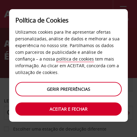
Menu
Política de Cookies
Welcome
Utilizamos cookies para lhe apresentar ofertas
to
personalizadas, análise de dados e melhorar a sua
Aluguer de carros St.
Avis
experiência no nosso site. Partilhamos os dados
com parceiros de publicidade e análise de
Étienne
confiança – a nossa
política de cookies
tem mais
informação. Ao clicar em ACEITAR, concorda com a
utilização de cookies.
CARRO
COMERCIAIS
GERIR PREFERÊNCIAS
LEVANTAR EM
ACEITAR E FECHAR
Escolher uma estação de devolução diferente