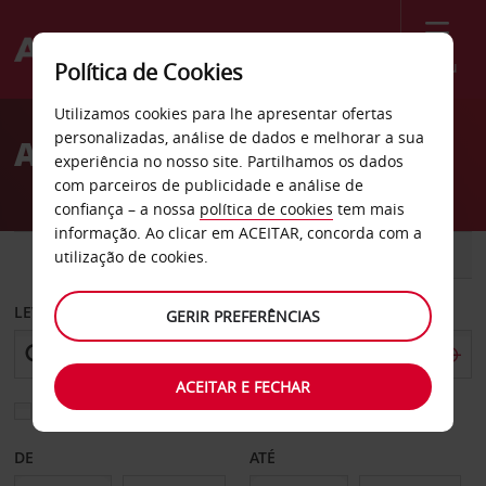
Menu
Política de Cookies
Welcome
Utilizamos cookies para lhe apresentar ofertas
to
personalizadas, análise de dados e melhorar a sua
Aluguer de carros Royan
Avis
experiência no nosso site. Partilhamos os dados
com parceiros de publicidade e análise de
confiança – a nossa
política de cookies
tem mais
informação. Ao clicar em ACEITAR, concorda com a
CARRO
COMERCIAIS
utilização de cookies.
LEVANTAR EM
GERIR PREFERÊNCIAS
ACEITAR E FECHAR
Escolher uma estação de devolução diferente
DE
ATÉ