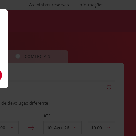
As minhas reservas
Informações
COMERCIAIS
 de devolução diferente
ATÉ