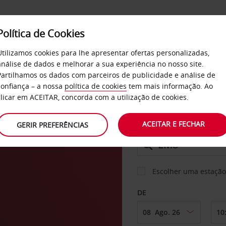
Política de Cookies
SERVIÇOS
EMPRESAS
SELF SERVICE
Utilizamos cookies para lhe apresentar ofertas personalizadas,
análise de dados e melhorar a sua experiência no nosso site.
Partilhamos os dados com parceiros de publicidade e análise de
os
confiança – a nossa
política de cookies
tem mais informação. Ao
CARRO
clicar em ACEITAR, concorda com a utilização de cookies.
ACEITAR E FECHAR
GERIR PREFERÊNCIAS
LEVANTAR EM
Escolher uma estação
DE