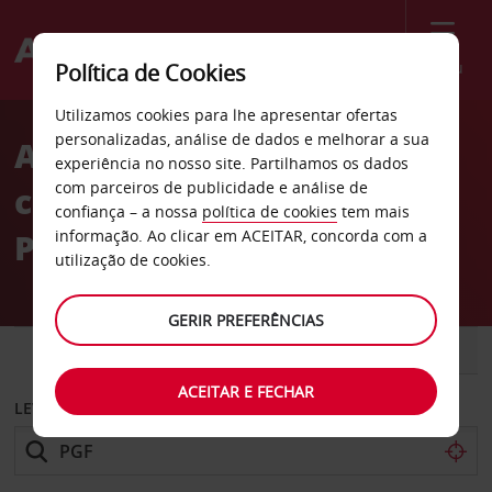
Menu
Política de Cookies
Welcome
Utilizamos cookies para lhe apresentar ofertas
to
personalizadas, análise de dados e melhorar a sua
Aluguer de
Avis
experiência no nosso site. Partilhamos os dados
com parceiros de publicidade e análise de
carros Aeroporto
confiança – a nossa
política de cookies
tem mais
Pérpignan-Rivesaltes
informação. Ao clicar em ACEITAR, concorda com a
utilização de cookies.
GERIR PREFERÊNCIAS
CARRO
COMERCIAIS
ACEITAR E FECHAR
LEVANTAR EM