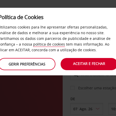
Política de Cookies
SERVIÇOS
EMPRESAS
SELF SERVICE
Utilizamos cookies para lhe apresentar ofertas personalizadas,
análise de dados e melhorar a sua experiência no nosso site.
Partilhamos os dados com parceiros de publicidade e análise de
confiança – a nossa
política de cookies
tem mais informação. Ao
CARRO
clicar em ACEITAR, concorda com a utilização de cookies.
-
ACEITAR E FECHAR
GERIR PREFERÊNCIAS
LEVANTAR EM
Escolher uma estação
DE