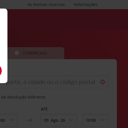
As minhas reservas
Informações
COMERCIAIS
 de devolução diferente
ATÉ