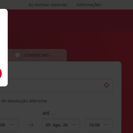
As minhas reservas
Informações
COMERCIAIS
 de devolução diferente
ATÉ