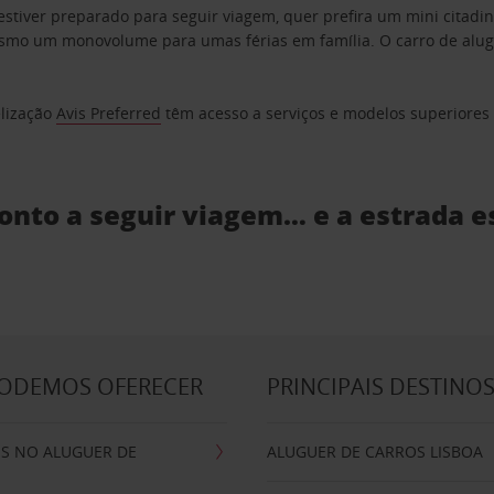
estiver preparado para seguir viagem, quer prefira um mini citad
o um monovolume para umas férias em família. O carro de aluguer
elização
Avis Preferred
têm acesso a serviços e modelos superiores e
ronto a seguir viagem… e a estrada e
PODEMOS OFERECER
PRINCIPAIS DESTINO
IS NO ALUGUER DE
ALUGUER DE CARROS LISBOA