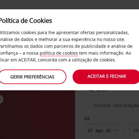
Política de Cookies
SERVIÇOS
EMPRESAS
SELF SERVICE
Utilizamos cookies para lhe apresentar ofertas personalizadas,
análise de dados e melhorar a sua experiência no nosso site.
Partilhamos os dados com parceiros de publicidade e análise de
os
confiança – a nossa
política de cookies
tem mais informação. Ao
CARRO
clicar em ACEITAR, concorda com a utilização de cookies.
ACEITAR E FECHAR
GERIR PREFERÊNCIAS
LEVANTAR EM
o
Escolher uma estação
DE