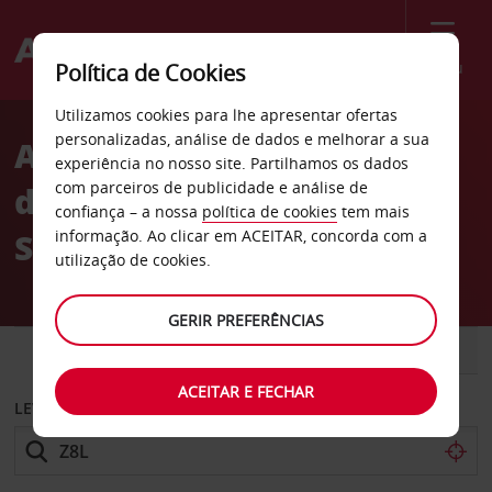
Menu
Política de Cookies
Welcome
Utilizamos cookies para lhe apresentar ofertas
to
personalizadas, análise de dados e melhorar a sua
Aluguer de carros Parque
Avis
experiência no nosso site. Partilhamos os dados
com parceiros de publicidade e análise de
de estacionamento VINCI
confiança – a nossa
política de cookies
tem mais
Saint-Martin
informação. Ao clicar em ACEITAR, concorda com a
utilização de cookies.
GERIR PREFERÊNCIAS
CARRO
COMERCIAIS
ACEITAR E FECHAR
LEVANTAR EM