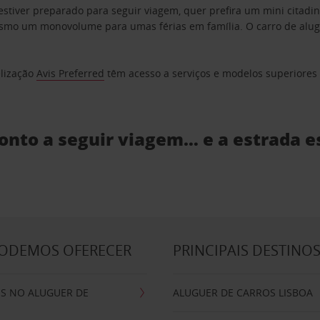
estiver preparado para seguir viagem, quer prefira um mini citad
o um monovolume para umas férias em família. O carro de aluguer
elização
Avis Preferred
têm acesso a serviços e modelos superiores e
ronto a seguir viagem… e a estrada e
PODEMOS OFERECER
PRINCIPAIS DESTINO
IS NO ALUGUER DE
ALUGUER DE CARROS LISBOA