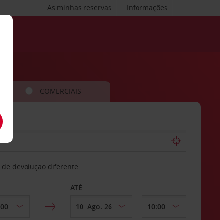
As minhas reservas
Informações
COMERCIAIS
 de devolução diferente
ATÉ