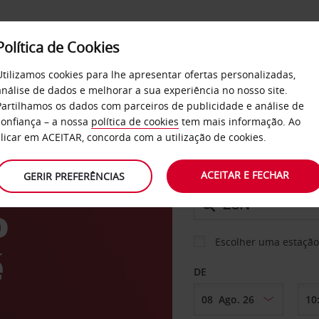
Política de Cookies
SERVIÇOS
EMPRESAS
SELF SERVICE
Utilizamos cookies para lhe apresentar ofertas personalizadas,
análise de dados e melhorar a sua experiência no nosso site.
Partilhamos os dados com parceiros de publicidade e análise de
os
confiança – a nossa
política de cookies
tem mais informação. Ao
CARRO
clicar em ACEITAR, concorda com a utilização de cookies.
ACEITAR E FECHAR
GERIR PREFERÊNCIAS
LEVANTAR EM
o
Escolher uma estação
é
DE