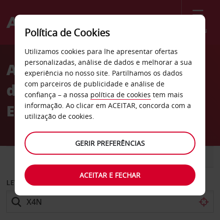
Menu
Política de Cookies
Welcome
Utilizamos cookies para lhe apresentar ofertas
to
personalizadas, análise de dados e melhorar a sua
Aluguer de carros Parque
Avis
experiência no nosso site. Partilhamos os dados
com parceiros de publicidade e análise de
de estacionamento VINCI
confiança – a nossa
política de cookies
tem mais
Etoile Wagram
informação. Ao clicar em ACEITAR, concorda com a
utilização de cookies.
GERIR PREFERÊNCIAS
CARRO
COMERCIAIS
ACEITAR E FECHAR
LEVANTAR EM