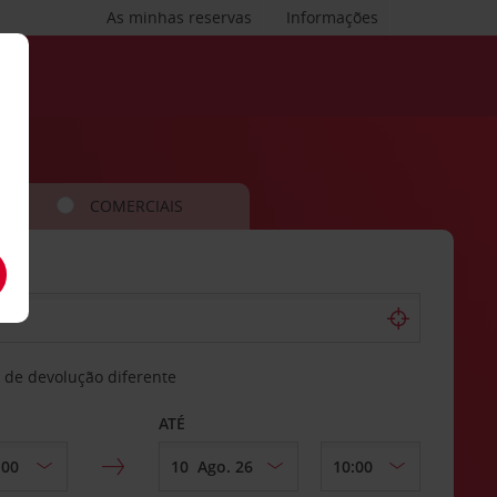
As minhas reservas
Informações
COMERCIAIS
 de devolução diferente
ATÉ