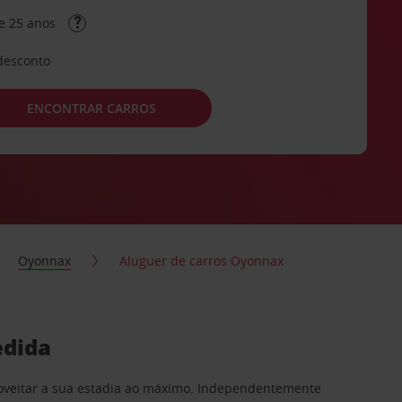
e 25 anos
desconto
ENCONTRAR CARROS
Oyonnax
Aluguer de carros Oyonnax
edida
proveitar a sua estadia ao máximo. Independentemente