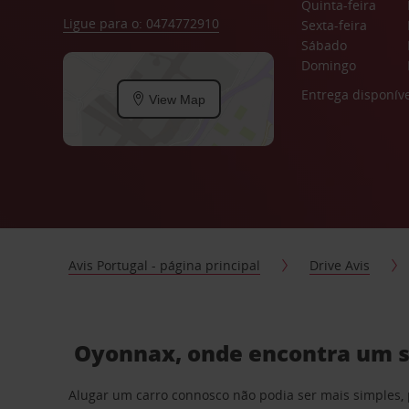
Quinta-feira
Ligue para o: 0474772910
Sexta-feira
Sábado
Domingo
Entrega disponíve
View Map
Avis Portugal - página principal
Drive Avis
Oyonnax, onde encontra um se
Alugar um carro connosco não podia ser mais simples, 