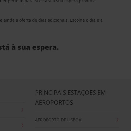
 perfeito para si estará à sua espera pronto a
 ainda à oferta de dias adicionais. Escolha o dia e a
stá à sua espera.
S
PRINCIPAIS ESTAÇÕES EM
AEROPORTOS
AEROPORTO DE LISBOA