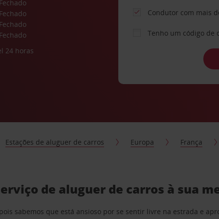
Fechado
Condutor com mais d
Fechado
Fechado
Tenho um código de 
Fechado
l 24 horas
Estações de aluguer de carros
Europa
França
rviço de aluguer de carros à sua m
pois sabemos que está ansioso por se sentir livre na estrada e a