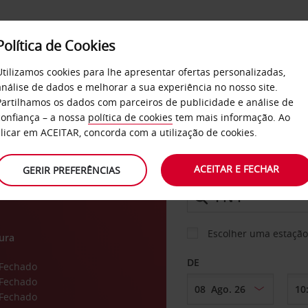
Política de Cookies
SERVIÇOS
EMPRESAS
SELF SERVICE
Utilizamos cookies para lhe apresentar ofertas personalizadas,
análise de dados e melhorar a sua experiência no nosso site.
Partilhamos os dados com parceiros de publicidade e análise de
confiança – a nossa
política de cookies
tem mais informação. Ao
CARRO
clicar em ACEITAR, concorda com a utilização de cookies.
ACEITAR E FECHAR
GERIR PREFERÊNCIAS
LEVANTAR EM
Escolher uma estação
ura
DE
Fechado
Fechado
Fechado