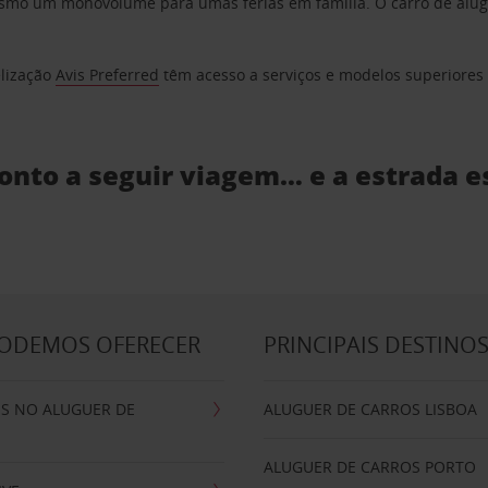
o um monovolume para umas férias em família. O carro de aluguer
elização
Avis Preferred
têm acesso a serviços e modelos superiores e
ronto a seguir viagem… e a estrada e
PODEMOS OFERECER
PRINCIPAIS DESTINO
IS NO ALUGUER DE
ALUGUER DE CARROS LISBOA
ALUGUER DE CARROS PORTO