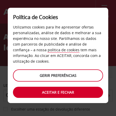
Menu
Política de Cookies
Welcome
Utilizamos cookies para lhe apresentar ofertas
to
personalizadas, análise de dados e melhorar a sua
Aluguer de carros Nogent-
Avis
experiência no nosso site. Partilhamos os dados
com parceiros de publicidade e análise de
le-Rotrou
confiança – a nossa
política de cookies
tem mais
informação. Ao clicar em ACEITAR, concorda com a
utilização de cookies.
CARRO
COMERCIAIS
GERIR PREFERÊNCIAS
LEVANTAR EM
ACEITAR E FECHAR
Escolher uma estação de devolução diferente