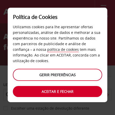
Menu
Política de Cookies
Welcome
Utilizamos cookies para lhe apresentar ofertas
to
personalizadas, análise de dados e melhorar a sua
Aluguer de carros Estação
Avis
experiência no nosso site. Partilhamos os dados
com parceiros de publicidade e análise de
ferroviária de Nice
confiança – a nossa
política de cookies
tem mais
informação. Ao clicar em ACEITAR, concorda com a
utilização de cookies.
CARRO
COMERCIAIS
GERIR PREFERÊNCIAS
LEVANTAR EM
ACEITAR E FECHAR
Escolher uma estação de devolução diferente