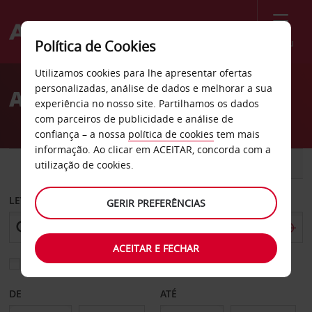
Menu
Política de Cookies
Welcome
Utilizamos cookies para lhe apresentar ofertas
to
personalizadas, análise de dados e melhorar a sua
Aluguer de carros Nevers
Avis
experiência no nosso site. Partilhamos os dados
com parceiros de publicidade e análise de
confiança – a nossa
política de cookies
tem mais
informação. Ao clicar em ACEITAR, concorda com a
CARRO
COMERCIAIS
utilização de cookies.
LEVANTAR EM
GERIR PREFERÊNCIAS
ACEITAR E FECHAR
Escolher uma estação de devolução diferente
DE
ATÉ