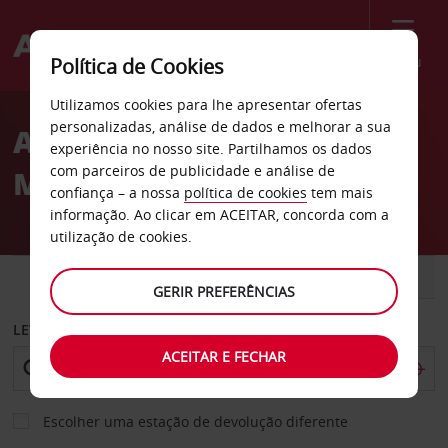
Menu
Política de Cookies
Welcome
Utilizamos cookies para lhe apresentar ofertas
to
personalizadas, análise de dados e melhorar a sua
Aluguer de carros
Avis
experiência no nosso site. Partilhamos os dados
com parceiros de publicidade e análise de
Montargis
confiança – a nossa
política de cookies
tem mais
informação. Ao clicar em ACEITAR, concorda com a
utilização de cookies.
CARRO
COMERCIAIS
GERIR PREFERÊNCIAS
LEVANTAR EM
ACEITAR E FECHAR
Escolher uma estação de devolução diferente