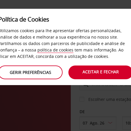
Política de Cookies
SERVIÇOS
EMPRESAS
SELF SERVICE
Utilizamos cookies para lhe apresentar ofertas personalizadas,
análise de dados e melhorar a sua experiência no nosso site.
Partilhamos os dados com parceiros de publicidade e análise de
confiança – a nossa
política de cookies
tem mais informação. Ao
CARRO
clicar em ACEITAR, concorda com a utilização de cookies.
ACEITAR E FECHAR
GERIR PREFERÊNCIAS
LEVANTAR EM
Escolher uma estação
DE