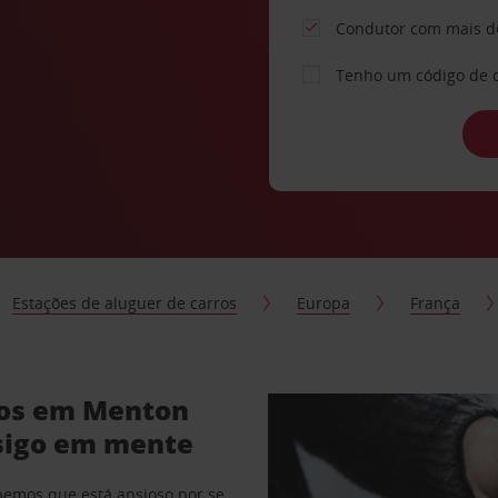
Condutor com mais d
Tenho um código de 
Estações de aluguer de carros
Europa
França
ros em Menton
sigo em mente
abemos que está ansioso por se