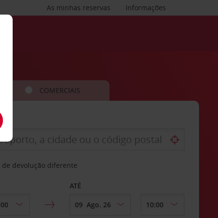
As minhas reservas
Informações
COMERCIAIS
 de devolução diferente
ATÉ