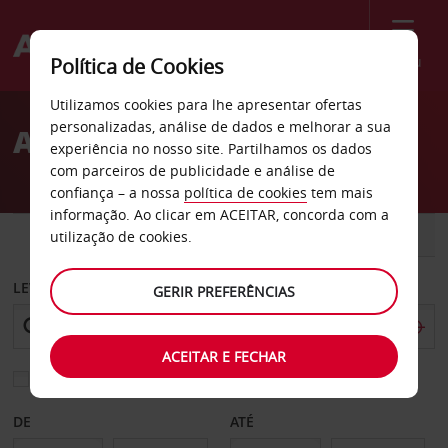
Menu
Política de Cookies
Welcome
Utilizamos cookies para lhe apresentar ofertas
to
personalizadas, análise de dados e melhorar a sua
Aluguer de carros Melun
Avis
experiência no nosso site. Partilhamos os dados
com parceiros de publicidade e análise de
confiança – a nossa
política de cookies
tem mais
informação. Ao clicar em ACEITAR, concorda com a
CARRO
COMERCIAIS
utilização de cookies.
LEVANTAR EM
GERIR PREFERÊNCIAS
ACEITAR E FECHAR
Escolher uma estação de devolução diferente
DE
ATÉ