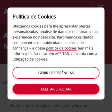
Menu
Política de Cookies
Welcome
Utilizamos cookies para lhe apresentar ofertas
to
personalizadas, análise de dados e melhorar a sua
Aluguer de carros
Avis
experiência no nosso site. Partilhamos os dados
com parceiros de publicidade e análise de
Martigues
confiança – a nossa
política de cookies
tem mais
informação. Ao clicar em ACEITAR, concorda com a
utilização de cookies.
CARRO
COMERCIAIS
GERIR PREFERÊNCIAS
LEVANTAR EM
ACEITAR E FECHAR
Escolher uma estação de devolução diferente