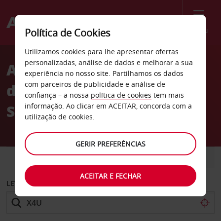
Menu
Política de Cookies
Welcome
Utilizamos cookies para lhe apresentar ofertas
to
personalizadas, análise de dados e melhorar a sua
Aluguer de carros Parque
Avis
experiência no nosso site. Partilhamos os dados
com parceiros de publicidade e análise de
de estacionamento VINCI
confiança – a nossa
política de cookies
tem mais
Ste.Barbe em Marselha
informação. Ao clicar em ACEITAR, concorda com a
utilização de cookies.
GERIR PREFERÊNCIAS
CARRO
COMERCIAIS
ACEITAR E FECHAR
LEVANTAR EM