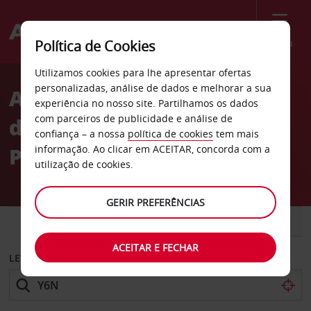
Menu
Política de Cookies
Welcome
Utilizamos cookies para lhe apresentar ofertas
to
personalizadas, análise de dados e melhorar a sua
Aluguer de carros Parque
Avis
experiência no nosso site. Partilhamos os dados
com parceiros de publicidade e análise de
de estacionamento VINCI
confiança – a nossa
política de cookies
tem mais
Prado Périer em Marselha
informação. Ao clicar em ACEITAR, concorda com a
utilização de cookies.
GERIR PREFERÊNCIAS
CARRO
COMERCIAIS
ACEITAR E FECHAR
LEVANTAR EM