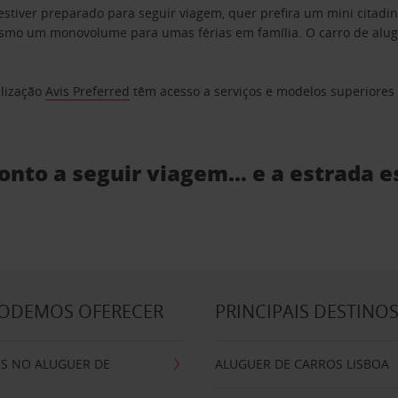
estiver preparado para seguir viagem, quer prefira um mini citad
o um monovolume para umas férias em família. O carro de aluguer
elização
Avis Preferred
têm acesso a serviços e modelos superiores e
ronto a seguir viagem… e a estrada e
PODEMOS OFERECER
PRINCIPAIS DESTINO
IS NO ALUGUER DE
ALUGUER DE CARROS LISBOA