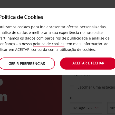
Política de Cookies
SERVIÇOS
EMPRESAS
SELF SERVICE
Utilizamos cookies para lhe apresentar ofertas personalizadas,
análise de dados e melhorar a sua experiência no nosso site.
Partilhamos os dados com parceiros de publicidade e análise de
os
confiança – a nossa
política de cookies
tem mais informação. Ao
CARRO
clicar em ACEITAR, concorda com a utilização de cookies.
ACEITAR E FECHAR
GERIR PREFERÊNCIAS
LEVANTAR EM
o
Escolher uma estação
m
DE