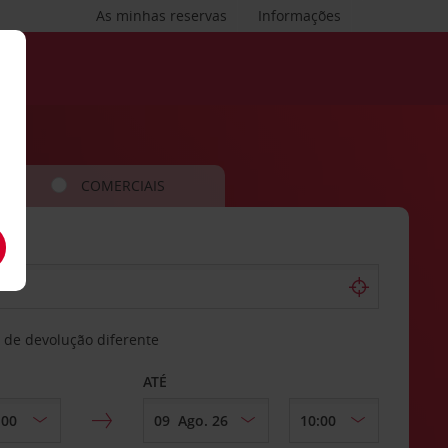
As minhas reservas
Informações
COMERCIAIS
 de devolução diferente
ATÉ