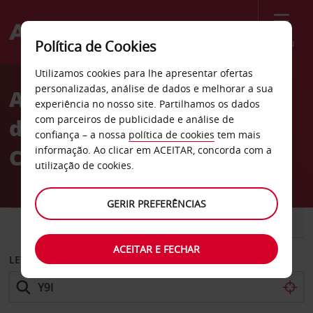
Menu
Política de Cookies
Welcome
Utilizamos cookies para lhe apresentar ofertas
to
personalizadas, análise de dados e melhorar a sua
Aluguer de carros Parque
Avis
experiência no nosso site. Partilhamos os dados
com parceiros de publicidade e análise de
de estacionamento VINCI
confiança – a nossa
política de cookies
tem mais
Castelanne em Marselha
informação. Ao clicar em ACEITAR, concorda com a
utilização de cookies.
GERIR PREFERÊNCIAS
CARRO
COMERCIAIS
ACEITAR E FECHAR
LEVANTAR EM