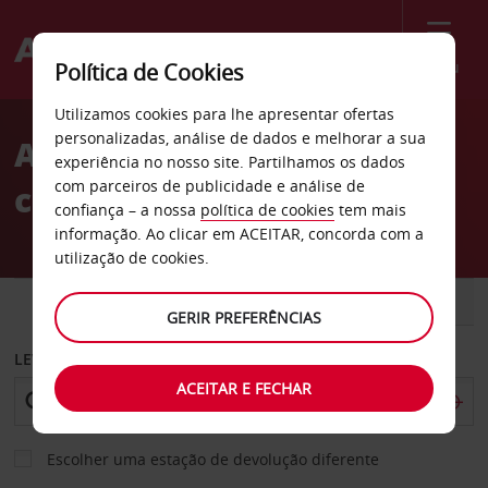
Menu
Política de Cookies
Welcome
Utilizamos cookies para lhe apresentar ofertas
to
personalizadas, análise de dados e melhorar a sua
Aluguer de
Avis
experiência no nosso site. Partilhamos os dados
com parceiros de publicidade e análise de
carros Manosque
confiança – a nossa
política de cookies
tem mais
informação. Ao clicar em ACEITAR, concorda com a
utilização de cookies.
CARRO
COMERCIAIS
GERIR PREFERÊNCIAS
LEVANTAR EM
ACEITAR E FECHAR
Escolher uma estação de devolução diferente