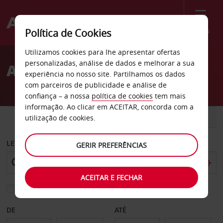
Menu
Política de Cookies
Welcome
Utilizamos cookies para lhe apresentar ofertas
to
personalizadas, análise de dados e melhorar a sua
Aluguer de carros Laval
Avis
experiência no nosso site. Partilhamos os dados
com parceiros de publicidade e análise de
confiança – a nossa
política de cookies
tem mais
informação. Ao clicar em ACEITAR, concorda com a
CARRO
COMERCIAIS
utilização de cookies.
LEVANTAR EM
GERIR PREFERÊNCIAS
ACEITAR E FECHAR
Escolher uma estação de devolução diferente
DE
ATÉ