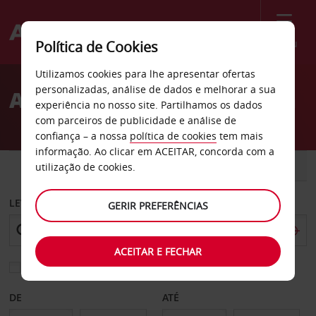
Menu
Política de Cookies
Welcome
Utilizamos cookies para lhe apresentar ofertas
to
personalizadas, análise de dados e melhorar a sua
Aluguer de carros Lannion
Avis
experiência no nosso site. Partilhamos os dados
com parceiros de publicidade e análise de
confiança – a nossa
política de cookies
tem mais
informação. Ao clicar em ACEITAR, concorda com a
CARRO
COMERCIAIS
utilização de cookies.
LEVANTAR EM
GERIR PREFERÊNCIAS
ACEITAR E FECHAR
Escolher uma estação de devolução diferente
DE
ATÉ