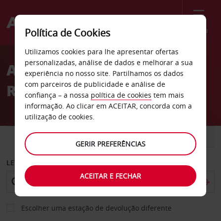
Menu
Política de Cookies
Welcome
Utilizamos cookies para lhe apresentar ofertas
to
personalizadas, análise de dados e melhorar a sua
Aluguer de carros La
Avis
experiência no nosso site. Partilhamos os dados
com parceiros de publicidade e análise de
Roche-sur-Yon
confiança – a nossa
política de cookies
tem mais
informação. Ao clicar em ACEITAR, concorda com a
utilização de cookies.
CARRO
COMERCIAIS
GERIR PREFERÊNCIAS
LEVANTAR EM
ACEITAR E FECHAR
Escolher uma estação de devolução diferente