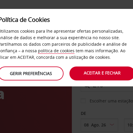
Política de Cookies
SERVIÇOS
EMPRESAS
SELF SERVICE
Utilizamos cookies para lhe apresentar ofertas personalizadas,
análise de dados e melhorar a sua experiência no nosso site.
Partilhamos os dados com parceiros de publicidade e análise de
confiança – a nossa
política de cookies
tem mais informação. Ao
CARRO
clicar em ACEITAR, concorda com a utilização de cookies.
ACEITAR E FECHAR
GERIR PREFERÊNCIAS
LEVANTAR EM
a
Escolher uma estação
DE