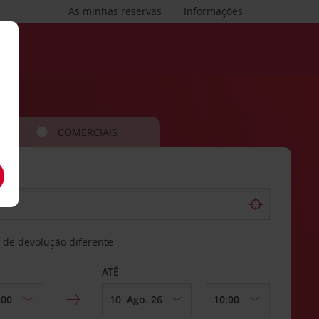
As minhas reservas
Informações
COMERCIAIS
 de devolução diferente
ATÉ