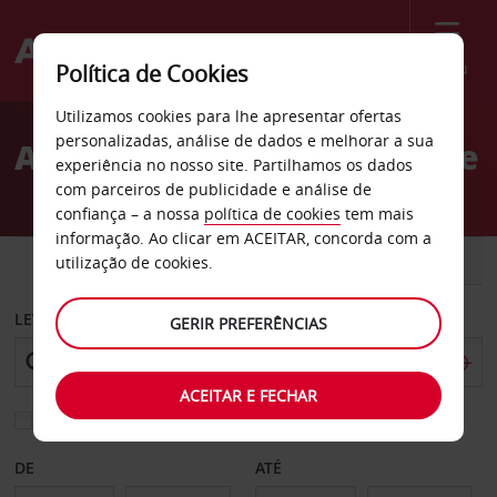
Menu
Política de Cookies
Welcome
Utilizamos cookies para lhe apresentar ofertas
to
personalizadas, análise de dados e melhorar a sua
Aluguer de carros Hendaye
Avis
experiência no nosso site. Partilhamos os dados
com parceiros de publicidade e análise de
confiança – a nossa
política de cookies
tem mais
informação. Ao clicar em ACEITAR, concorda com a
CARRO
COMERCIAIS
utilização de cookies.
LEVANTAR EM
GERIR PREFERÊNCIAS
ACEITAR E FECHAR
Escolher uma estação de devolução diferente
DE
ATÉ