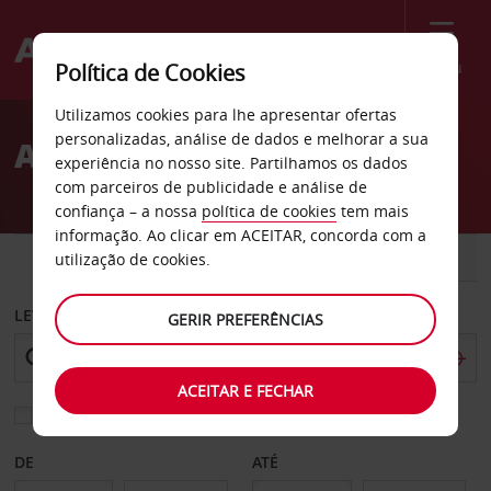
Menu
Política de Cookies
Welcome
Utilizamos cookies para lhe apresentar ofertas
to
personalizadas, análise de dados e melhorar a sua
Aluguer de carros Gap
Avis
experiência no nosso site. Partilhamos os dados
com parceiros de publicidade e análise de
confiança – a nossa
política de cookies
tem mais
informação. Ao clicar em ACEITAR, concorda com a
CARRO
COMERCIAIS
utilização de cookies.
LEVANTAR EM
GERIR PREFERÊNCIAS
ACEITAR E FECHAR
Escolher uma estação de devolução diferente
DE
ATÉ