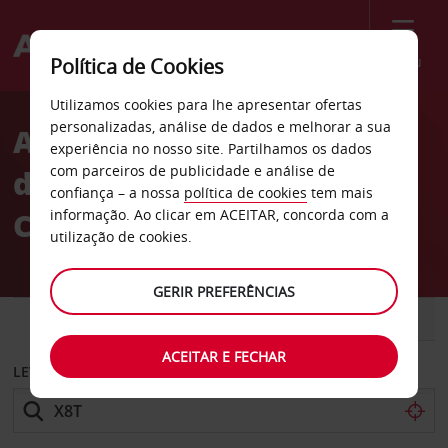
Menu
Política de Cookies
Welcome
Utilizamos cookies para lhe apresentar ofertas
to
personalizadas, análise de dados e melhorar a sua
Aluguer de carros Parque
Avis
experiência no nosso site. Partilhamos os dados
com parceiros de publicidade e análise de
de estacionamento VINCI
confiança – a nossa
política de cookies
tem mais
C. Durée
informação. Ao clicar em ACEITAR, concorda com a
utilização de cookies.
GERIR PREFERÊNCIAS
CARRO
COMERCIAIS
ACEITAR E FECHAR
LEVANTAR EM