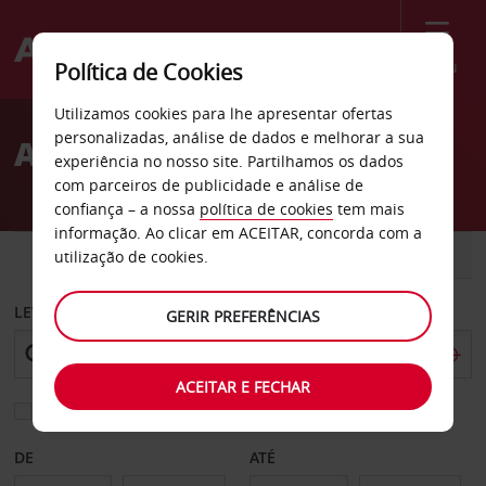
Menu
Política de Cookies
Welcome
Utilizamos cookies para lhe apresentar ofertas
to
personalizadas, análise de dados e melhorar a sua
Aluguer de carros Douai
Avis
experiência no nosso site. Partilhamos os dados
com parceiros de publicidade e análise de
confiança – a nossa
política de cookies
tem mais
informação. Ao clicar em ACEITAR, concorda com a
CARRO
COMERCIAIS
utilização de cookies.
LEVANTAR EM
GERIR PREFERÊNCIAS
ACEITAR E FECHAR
Escolher uma estação de devolução diferente
DE
ATÉ