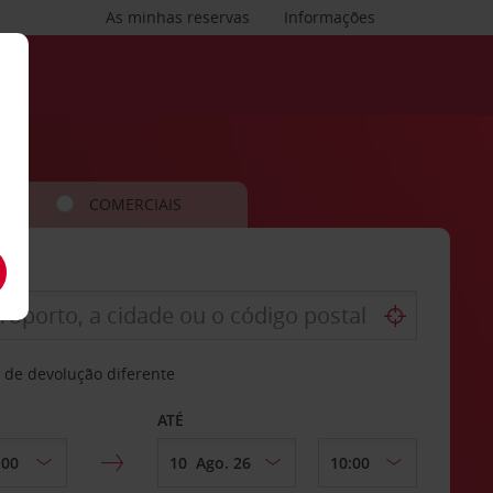
As minhas reservas
Informações
COMERCIAIS
 de devolução diferente
ATÉ