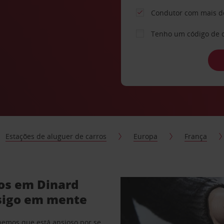
Condutor com mais d
Tenho um código de 
Estações de aluguer de carros
Europa
França
ros em Dinard
sigo em mente
abemos que está ansioso por se