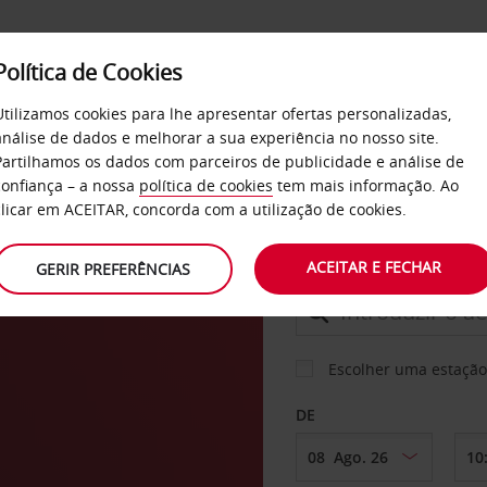
Política de Cookies
SERVIÇOS
EMPRESAS
SELF SERVICE
Utilizamos cookies para lhe apresentar ofertas personalizadas,
análise de dados e melhorar a sua experiência no nosso site.
Partilhamos os dados com parceiros de publicidade e análise de
confiança – a nossa
política de cookies
tem mais informação. Ao
CARRO
clicar em ACEITAR, concorda com a utilização de cookies.
ACEITAR E FECHAR
GERIR PREFERÊNCIAS
LEVANTAR EM
Escolher uma estação
DE