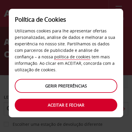
Menu
Política de Cookies
Welcome
Utilizamos cookies para lhe apresentar ofertas
to
personalizadas, análise de dados e melhorar a sua
Aluguer de carros Avis na
Avis
experiência no nosso site. Partilhamos os dados
com parceiros de publicidade e análise de
Córsega
confiança – a nossa
política de cookies
tem mais
informação. Ao clicar em ACEITAR, concorda com a
utilização de cookies.
CARRO
COMERCIAIS
GERIR PREFERÊNCIAS
LEVANTAR EM
ACEITAR E FECHAR
Escolher uma estação de devolução diferente