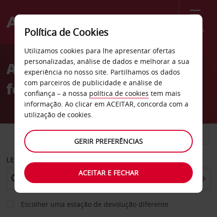
Menu
Política de Cookies
Welcome
Utilizamos cookies para lhe apresentar ofertas
to
personalizadas, análise de dados e melhorar a sua
Aluguer de carros Estação
Avis
experiência no nosso site. Partilhamos os dados
com parceiros de publicidade e análise de
ferroviária de Cherbourg
confiança – a nossa
política de cookies
tem mais
informação. Ao clicar em ACEITAR, concorda com a
utilização de cookies.
CARRO
COMERCIAIS
GERIR PREFERÊNCIAS
LEVANTAR EM
ACEITAR E FECHAR
Escolher uma estação de devolução diferente