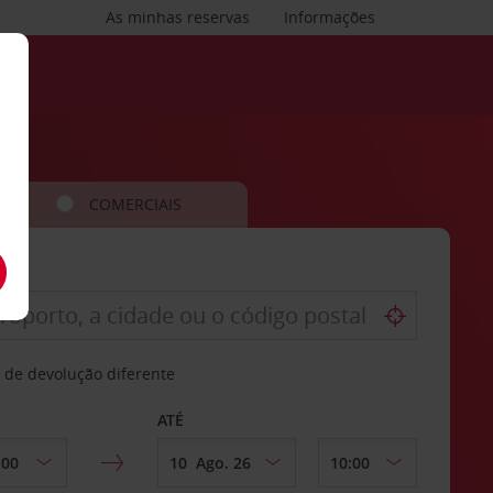
As minhas reservas
Informações
COMERCIAIS
 de devolução diferente
ATÉ