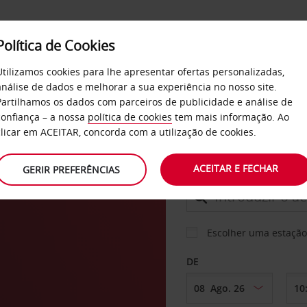
Política de Cookies
SERVIÇOS
EMPRESAS
SELF SERVICE
Utilizamos cookies para lhe apresentar ofertas personalizadas,
análise de dados e melhorar a sua experiência no nosso site.
Partilhamos os dados com parceiros de publicidade e análise de
confiança – a nossa
política de cookies
tem mais informação. Ao
CARRO
clicar em ACEITAR, concorda com a utilização de cookies.
rault
ACEITAR E FECHAR
GERIR PREFERÊNCIAS
LEVANTAR EM
Escolher uma estação
DE