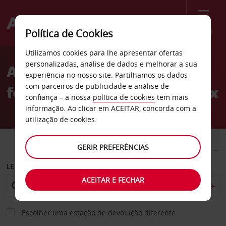
Menu
Política de Cookies
Welcome
Utilizamos cookies para lhe apresentar ofertas
to
personalizadas, análise de dados e melhorar a sua
Aluguer de carros Estação
Avis
experiência no nosso site. Partilhamos os dados
com parceiros de publicidade e análise de
ferroviária de Châteauroux
confiança – a nossa
política de cookies
tem mais
informação. Ao clicar em ACEITAR, concorda com a
utilização de cookies.
CARRO
COMERCIAIS
GERIR PREFERÊNCIAS
LEVANTAR EM
ACEITAR E FECHAR
Escolher uma estação de devolução diferente