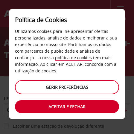
Menu
Política de Cookies
Welcome
Utilizamos cookies para lhe apresentar ofertas
to
personalizadas, análise de dados e melhorar a sua
Aluguer de carros Château-
Avis
experiência no nosso site. Partilhamos os dados
com parceiros de publicidade e análise de
Thierry
confiança – a nossa
política de cookies
tem mais
informação. Ao clicar em ACEITAR, concorda com a
utilização de cookies.
CARRO
COMERCIAIS
GERIR PREFERÊNCIAS
LEVANTAR EM
ACEITAR E FECHAR
Escolher uma estação de devolução diferente