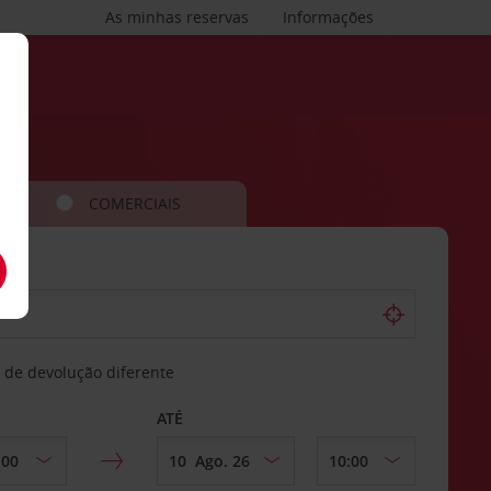
As minhas reservas
Informações
COMERCIAIS
 de devolução diferente
ATÉ