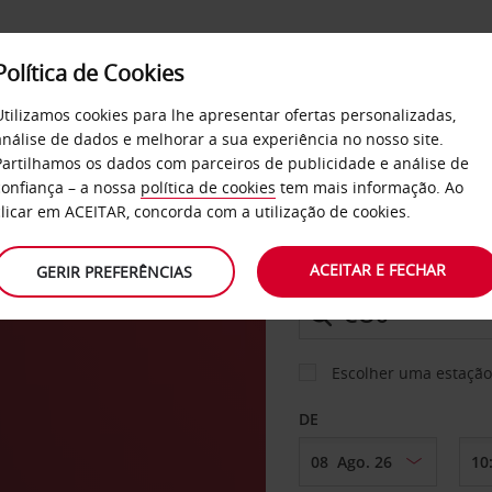
Política de Cookies
SERVIÇOS
EMPRESAS
SELF SERVICE
Utilizamos cookies para lhe apresentar ofertas personalizadas,
análise de dados e melhorar a sua experiência no nosso site.
Partilhamos os dados com parceiros de publicidade e análise de
confiança – a nossa
política de cookies
tem mais informação. Ao
CARRO
clicar em ACEITAR, concorda com a utilização de cookies.
ACEITAR E FECHAR
GERIR PREFERÊNCIAS
LEVANTAR EM
Escolher uma estação
DE