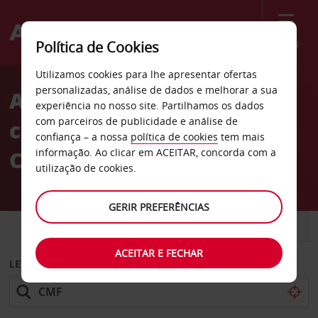
Menu
Política de Cookies
Welcome
Utilizamos cookies para lhe apresentar ofertas
to
personalizadas, análise de dados e melhorar a sua
Aluguer de
Avis
experiência no nosso site. Partilhamos os dados
com parceiros de publicidade e análise de
carros Aeroporto de
confiança – a nossa
política de cookies
tem mais
Chambéry Aix
informação. Ao clicar em ACEITAR, concorda com a
utilização de cookies.
GERIR PREFERÊNCIAS
CARRO
COMERCIAIS
ACEITAR E FECHAR
LEVANTAR EM