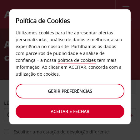
Menu
Política de Cookies
Welcome
Utilizamos cookies para lhe apresentar ofertas
to
personalizadas, análise de dados e melhorar a sua
Aluguer de
Avis
experiência no nosso site. Partilhamos os dados
com parceiros de publicidade e análise de
carros Carcassonne
confiança – a nossa
política de cookies
tem mais
informação. Ao clicar em ACEITAR, concorda com a
utilização de cookies.
CARRO
COMERCIAIS
GERIR PREFERÊNCIAS
LEVANTAR EM
ACEITAR E FECHAR
Escolher uma estação de devolução diferente