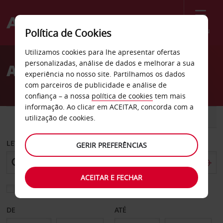
Menu
Política de Cookies
Welcome
Utilizamos cookies para lhe apresentar ofertas
to
personalizadas, análise de dados e melhorar a sua
Aluguer de carros Brive
Avis
experiência no nosso site. Partilhamos os dados
com parceiros de publicidade e análise de
confiança – a nossa
política de cookies
tem mais
informação. Ao clicar em ACEITAR, concorda com a
CARRO
COMERCIAIS
utilização de cookies.
LEVANTAR EM
GERIR PREFERÊNCIAS
ACEITAR E FECHAR
Escolher uma estação de devolução diferente
DE
ATÉ