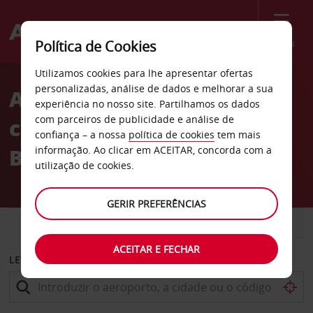
Menu
Política de Cookies
Welcome
Utilizamos cookies para lhe apresentar ofertas
to
personalizadas, análise de dados e melhorar a sua
Aluguer de
Avis
experiência no nosso site. Partilhamos os dados
com parceiros de publicidade e análise de
carros Boulogne-
confiança – a nossa
política de cookies
tem mais
Billancourt
informação. Ao clicar em ACEITAR, concorda com a
utilização de cookies.
GERIR PREFERÊNCIAS
CARRO
COMERCIAIS
ACEITAR E FECHAR
LEVANTAR EM