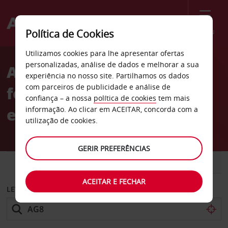
Menu
Política de Cookies
Welcome
Utilizamos cookies para lhe apresentar ofertas
to
personalizadas, análise de dados e melhorar a sua
Aluguer de carros Estação
Avis
experiência no nosso site. Partilhamos os dados
com parceiros de publicidade e análise de
ferroviária de Saint-Jean
confiança – a nossa
política de cookies
tem mais
em Bordéus
informação. Ao clicar em ACEITAR, concorda com a
utilização de cookies.
GERIR PREFERÊNCIAS
CARRO
COMERCIAIS
ACEITAR E FECHAR
LEVANTAR EM