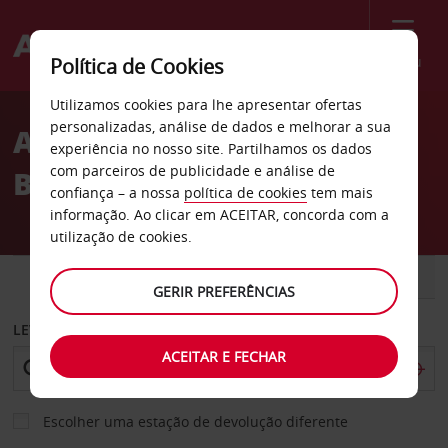
Menu
Política de Cookies
Welcome
Utilizamos cookies para lhe apresentar ofertas
to
personalizadas, análise de dados e melhorar a sua
Aluguer de carros
Avis
experiência no nosso site. Partilhamos os dados
com parceiros de publicidade e análise de
Besançon
confiança – a nossa
política de cookies
tem mais
informação. Ao clicar em ACEITAR, concorda com a
utilização de cookies.
CARRO
COMERCIAIS
GERIR PREFERÊNCIAS
LEVANTAR EM
ACEITAR E FECHAR
Escolher uma estação de devolução diferente