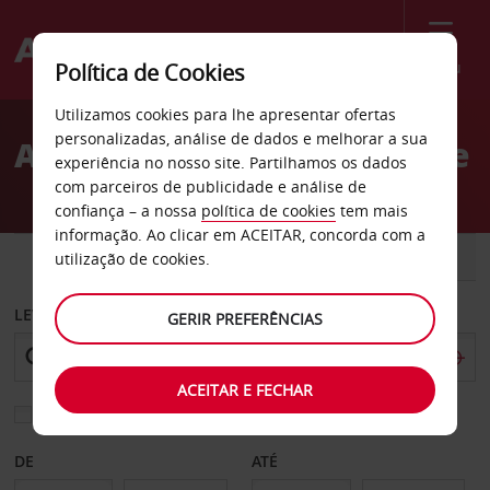
Menu
Política de Cookies
Welcome
Utilizamos cookies para lhe apresentar ofertas
to
personalizadas, análise de dados e melhorar a sua
Aluguer de carros Bayonne
Avis
experiência no nosso site. Partilhamos os dados
com parceiros de publicidade e análise de
confiança – a nossa
política de cookies
tem mais
informação. Ao clicar em ACEITAR, concorda com a
CARRO
COMERCIAIS
utilização de cookies.
LEVANTAR EM
GERIR PREFERÊNCIAS
ACEITAR E FECHAR
Escolher uma estação de devolução diferente
DE
ATÉ