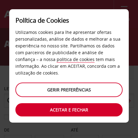
Menu
Política de Cookies
Welcome
Utilizamos cookies para lhe apresentar ofertas
to
personalizadas, análise de dados e melhorar a sua
Aluguer de carros Avallon
Avis
experiência no nosso site. Partilhamos os dados
com parceiros de publicidade e análise de
confiança – a nossa
política de cookies
tem mais
informação. Ao clicar em ACEITAR, concorda com a
CARRO
COMERCIAIS
utilização de cookies.
LEVANTAR EM
GERIR PREFERÊNCIAS
ACEITAR E FECHAR
Escolher uma estação de devolução diferente
DE
ATÉ