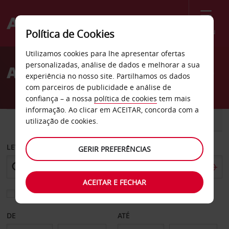
Menu
Política de Cookies
Welcome
Utilizamos cookies para lhe apresentar ofertas
to
personalizadas, análise de dados e melhorar a sua
Aluguer de carros Auxerre
Avis
experiência no nosso site. Partilhamos os dados
com parceiros de publicidade e análise de
confiança – a nossa
política de cookies
tem mais
informação. Ao clicar em ACEITAR, concorda com a
CARRO
COMERCIAIS
utilização de cookies.
LEVANTAR EM
GERIR PREFERÊNCIAS
ACEITAR E FECHAR
Escolher uma estação de devolução diferente
DE
ATÉ