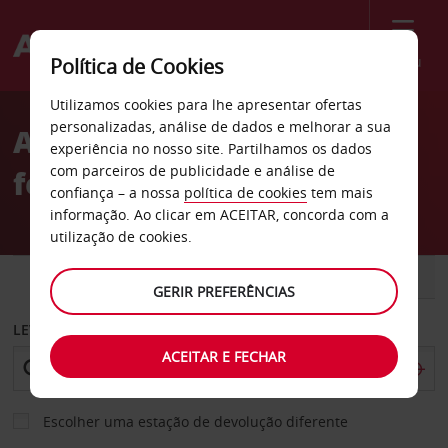
Menu
Política de Cookies
Welcome
Utilizamos cookies para lhe apresentar ofertas
to
personalizadas, análise de dados e melhorar a sua
Aluguer de carros Estação
Avis
experiência no nosso site. Partilhamos os dados
com parceiros de publicidade e análise de
ferroviária de Aurillac
confiança – a nossa
política de cookies
tem mais
informação. Ao clicar em ACEITAR, concorda com a
utilização de cookies.
CARRO
COMERCIAIS
GERIR PREFERÊNCIAS
LEVANTAR EM
ACEITAR E FECHAR
Escolher uma estação de devolução diferente