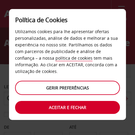
Menu
Política de Cookies
Welcome
Utilizamos cookies para lhe apresentar ofertas
to
personalizadas, análise de dados e melhorar a sua
Aluguer de carros Aubagne
Avis
experiência no nosso site. Partilhamos os dados
com parceiros de publicidade e análise de
confiança – a nossa
política de cookies
tem mais
informação. Ao clicar em ACEITAR, concorda com a
CARRO
COMERCIAIS
utilização de cookies.
LEVANTAR EM
GERIR PREFERÊNCIAS
ACEITAR E FECHAR
Escolher uma estação de devolução diferente
DE
ATÉ