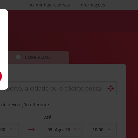
As minhas reservas
Informações
COMERCIAIS
 de devolução diferente
ATÉ