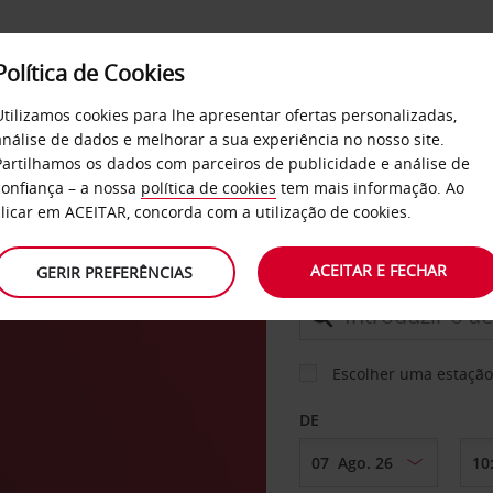
Política de Cookies
SERVIÇOS
EMPRESAS
SELF SERVICE
Utilizamos cookies para lhe apresentar ofertas personalizadas,
análise de dados e melhorar a sua experiência no nosso site.
Partilhamos os dados com parceiros de publicidade e análise de
confiança – a nossa
política de cookies
tem mais informação. Ao
CARRO
clicar em ACEITAR, concorda com a utilização de cookies.
ACEITAR E FECHAR
GERIR PREFERÊNCIAS
LEVANTAR EM
Escolher uma estação
DE