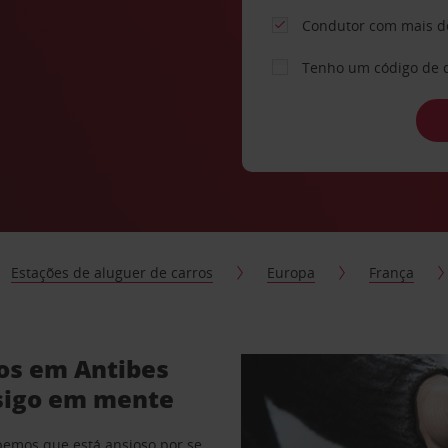
Condutor com mais d
Tenho um código de 
Estações de aluguer de carros
Europa
França
ros em Antibes
sigo em mente
abemos que está ansioso por se