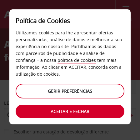
Menu
Política de Cookies
Welcome
Utilizamos cookies para lhe apresentar ofertas
to
personalizadas, análise de dados e melhorar a sua
Aluguer de carros Estação
Avis
experiência no nosso site. Partilhamos os dados
com parceiros de publicidade e análise de
ferroviária de Angoulême
confiança – a nossa
política de cookies
tem mais
informação. Ao clicar em ACEITAR, concorda com a
utilização de cookies.
CARRO
COMERCIAIS
GERIR PREFERÊNCIAS
LEVANTAR EM
ACEITAR E FECHAR
Escolher uma estação de devolução diferente